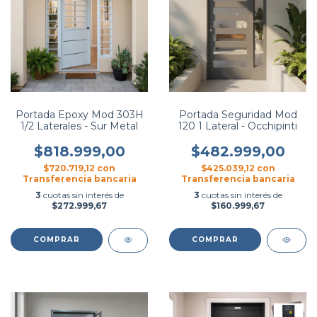
Portada Epoxy Mod 303H
Portada Seguridad Mod
1/2 Laterales - Sur Metal
120 1 Lateral - Occhipinti
$818.999,00
$482.999,00
$720.719,12
con
$425.039,12
con
Transferencia bancaria
Transferencia bancaria
3
cuotas sin interés de
3
cuotas sin interés de
$272.999,67
$160.999,67
COMPRAR
COMPRAR