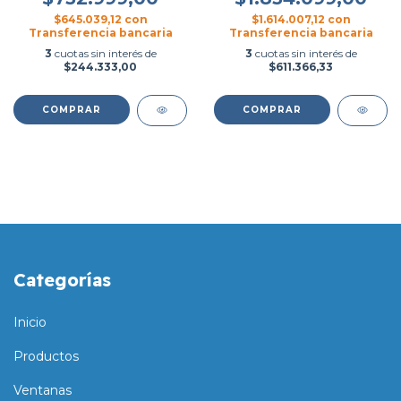
$645.039,12
con
$1.614.007,12
con
Transferencia bancaria
Transferencia bancaria
3
cuotas sin interés de
3
cuotas sin interés de
$244.333,00
$611.366,33
COMPRAR
COMPRAR
Categorías
Inicio
Productos
Ventanas