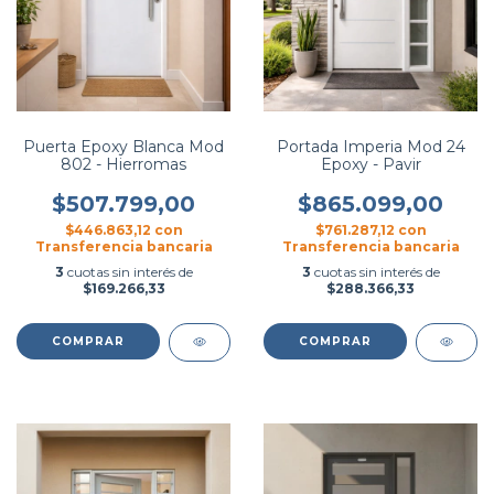
Puerta Epoxy Blanca Mod
Portada Imperia Mod 24
802 - Hierromas
Epoxy - Pavir
$507.799,00
$865.099,00
$446.863,12
con
$761.287,12
con
Transferencia bancaria
Transferencia bancaria
3
cuotas sin interés de
3
cuotas sin interés de
$169.266,33
$288.366,33
COMPRAR
COMPRAR