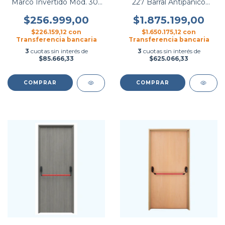
Marco Invertido Mod. 301
227 Barral Antipánico
- Occhipinti
Bomberos - Hierromas
$256.999,00
$1.875.199,00
$226.159,12
con
$1.650.175,12
con
Transferencia bancaria
Transferencia bancaria
3
cuotas sin interés de
3
cuotas sin interés de
$85.666,33
$625.066,33
COMPRAR
COMPRAR