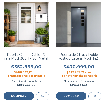
Puerta Chapa Doble 1/2
Puerta de Chapa Doble
reja Mod. 303H - Sur Metal
Postigo Lateral Mod. 142 -
Occhipinti
$552.999,00
$430.999,00
$486.639,12
con
$379.279,12
con
Transferencia bancaria
Transferencia bancaria
3
cuotas sin interés de
3
cuotas sin interés de
$184.333,00
$143.666,33
COMPRAR
COMPRAR