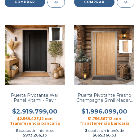
COMPRAR
COMPRAR
Puerta Pivotante Wall
Puerta Pivotante Fresno
Panel Kitami - Pavir
Champagne Simil Madera
- Pavir
$2.919.799,00
$1.996.099,00
$2.569.423,12
con
$1.756.567,12
con
Transferencia bancaria
Transferencia bancaria
3
cuotas sin interés de
3
cuotas sin interés de
$973.266,33
$665.366,33