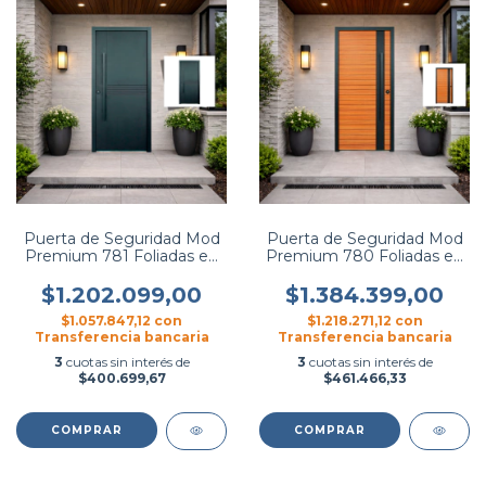
Puerta de Seguridad Mod
Puerta de Seguridad Mod
Premium 781 Foliadas en
Premium 780 Foliadas en
PVC - Hierromas
PVC - Hierromas
$1.202.099,00
$1.384.399,00
$1.057.847,12
con
$1.218.271,12
con
Transferencia bancaria
Transferencia bancaria
3
cuotas sin interés de
3
cuotas sin interés de
$400.699,67
$461.466,33
COMPRAR
COMPRAR