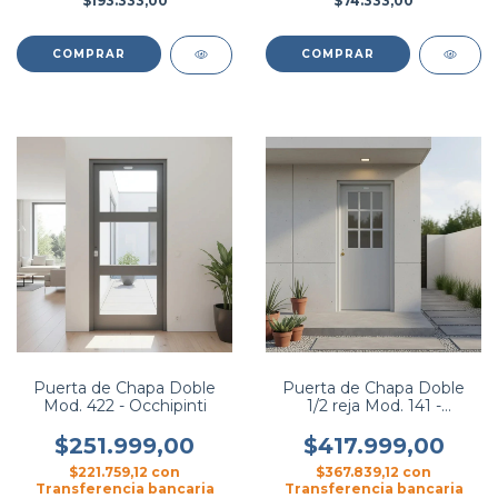
$193.333,00
$74.333,00
COMPRAR
COMPRAR
Puerta de Chapa Doble
Puerta de Chapa Doble
Mod. 422 - Occhipinti
1/2 reja Mod. 141 -
Occhipinti
$251.999,00
$417.999,00
$221.759,12
con
$367.839,12
con
Transferencia bancaria
Transferencia bancaria