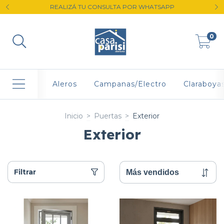
REALIZÁ TU CONSULTA POR WHATSAPP
0
Aleros
Campanas/Electro
Claraboya
Inicio
>
Puertas
>
Exterior
Exterior
Filtrar