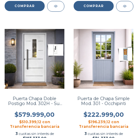
COMPRAR
COMPRAR
Puerta Chapa Doble
Puerta de Chapa Simple
Postigo Mod. 302H - Sur
Mod. 301 - Occhipinti
Metal
$579.999,00
$222.999,00
$510.399,12
con
$196.239,12
con
Transferencia bancaria
Transferencia bancaria
3
cuotas sin interés de
3
cuotas sin interés de