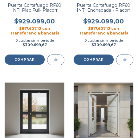
Puerta Cortafuego RF60
Puerta Cortafuego RF60
INTI Plac Full- Placorr
INTI Enchapada - Placorr
$929.099,00
$929.099,00
$817.607,12
con
$817.607,12
con
Transferencia bancaria
Transferencia bancaria
3
cuotas sin interés de
3
cuotas sin interés de
$309.699,67
$309.699,67
COMPRAR
COMPRAR