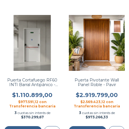
Puerta Cortafuego RF60
Puerta Pivotante Wall
INTI Barral Antipánico -
Panel Roble - Pavir
Hierromas
$1.110.899,00
$2.919.799,00
$977.591,12
con
$2.569.423,12
con
Transferencia bancaria
Transferencia bancaria
3
cuotas sin interés de
3
cuotas sin interés de
$370.299,67
$973.266,33