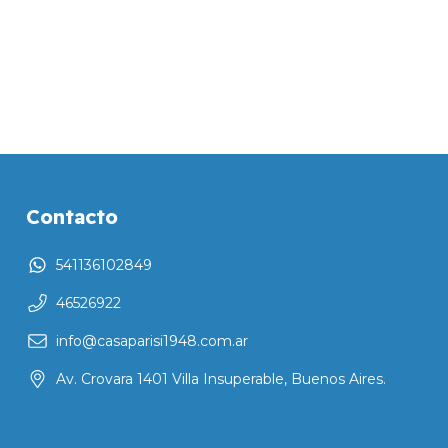
Contacto
541136102849
46526922
info@casaparisi1948.com.ar
Av. Crovara 1401 Villa Insuperable, Buenos Aires.