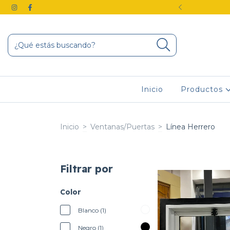
F TRANSFERENCIA
Inicio
Productos
Inicio
>
Ventanas/Puertas
>
Línea Herrero
Filtrar por
Color
Blanco (1)
Negro (1)