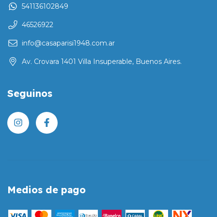
541136102849
46526922
info@casaparisi1948.com.ar
Av. Crovara 1401 Villa Insuperable, Buenos Aires.
Seguinos
Medios de pago