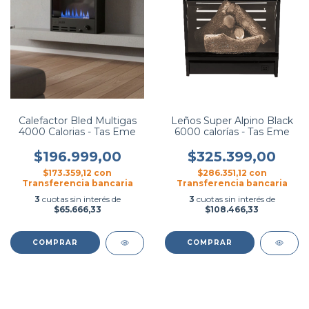
Calefactor Bled Multigas
Leños Super Alpino Black
4000 Calorias - Tas Eme
6000 calorías - Tas Eme
$196.999,00
$325.399,00
$173.359,12
con
$286.351,12
con
Transferencia bancaria
Transferencia bancaria
3
cuotas sin interés de
3
cuotas sin interés de
$65.666,33
$108.466,33