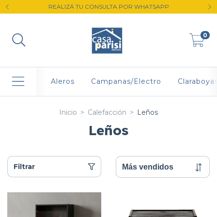
REALIZÁ TU CONSULTA POR WHATSAPP
0
Aleros
Campanas/Electro
Claraboya
Inicio
>
Calefacción
>
Leños
Leños
Filtrar