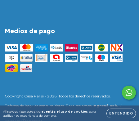
Medios de pago
Copyright Casa Parisi - 2026. Todos los derechos reservados.
Defensa de las y los consumidores. Para reclamos
ingresá acá.
/
Botón de arrepentimiento
Al navegar por este sitio
aceptás el uso de cookies
para
ENTENDIDO
agilizar tu experiencia de compra.