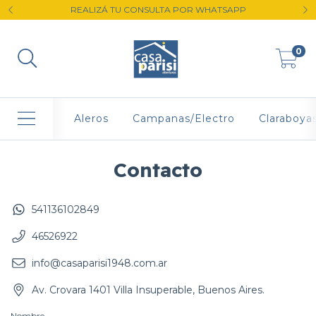
REALIZÁ TU CONSULTA POR WHATSAPP
0
Aleros
Campanas/Electro
Claraboya
Contacto
541136102849
46526922
info@casaparisi1948.com.ar
Av. Crovara 1401 Villa Insuperable, Buenos Aires.
Nombre