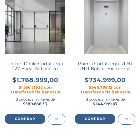
Porton Doble Cortafuego
Puerta Cortafuego RF60
227 Barral Antipánico
INTI Bolilla - Hierromas
Bomberos - Hierromas
$1.768.999,00
$734.999,00
$1.556.719,12
con
$646.799,12
con
Transferencia bancaria
Transferencia bancaria
3
cuotas sin interés de
3
cuotas sin interés de
$589.666,33
$244.999,67
COMPRAR
COMPRAR