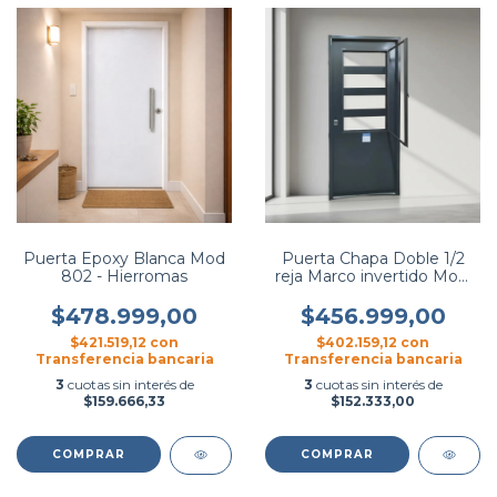
Puerta Epoxy Blanca Mod
Puerta Chapa Doble 1/2
802 - Hierromas
reja Marco invertido Mod.
277 - Hierromas
$478.999,00
$456.999,00
$421.519,12
con
$402.159,12
con
Transferencia bancaria
Transferencia bancaria
3
cuotas sin interés de
3
cuotas sin interés de
$159.666,33
$152.333,00
COMPRAR
COMPRAR