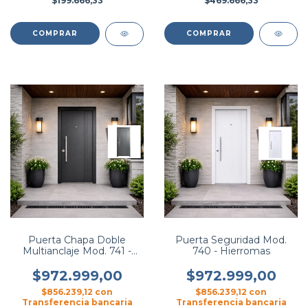
$199.666,33
$469.666,33
COMPRAR
COMPRAR
Puerta Chapa Doble
Puerta Seguridad Mod.
Multianclaje Mod. 741 -
740 - Hierromas
Hierromas
$972.999,00
$972.999,00
$856.239,12
con
$856.239,12
con
Transferencia bancaria
Transferencia bancaria