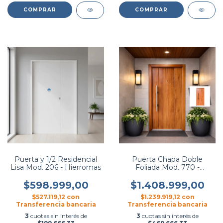
COMPRAR
COMPRAR
Puerta y 1/2 Residencial
Puerta Chapa Doble
Lisa Mod. 206 - Hierromas
Foliada Mod. 770 -
Hierromas
$598.999,00
$1.408.999,00
$527.119,12
con
$1.239.919,12
con
Transferencia bancaria
Transferencia bancaria
3
cuotas sin interés de
3
cuotas sin interés de