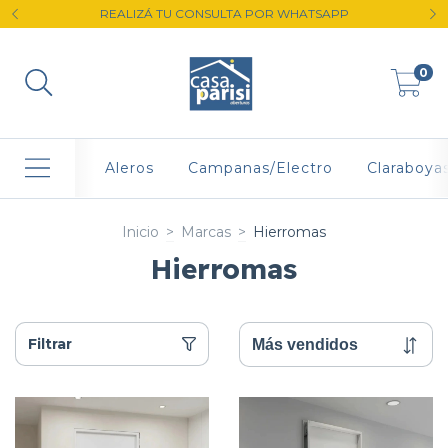
REALIZÁ TU CONSULTA POR WHATSAPP
0
Aleros
Campanas/Electro
Claraboya
Inicio
>
Marcas
>
Hierromas
Hierromas
Filtrar