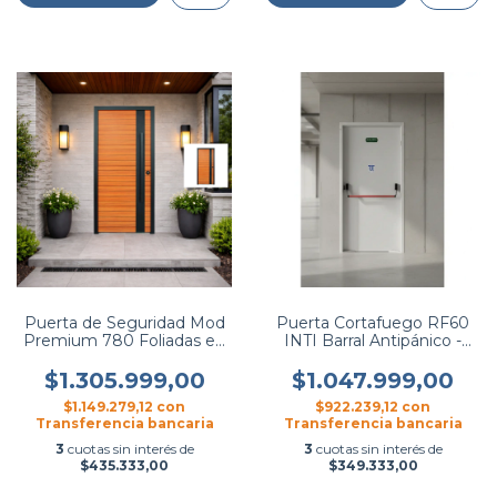
Puerta de Seguridad Mod
Puerta Cortafuego RF60
Premium 780 Foliadas en
INTI Barral Antipánico -
PVC - Hierromas
Hierromas
$1.305.999,00
$1.047.999,00
$1.149.279,12
con
$922.239,12
con
Transferencia bancaria
Transferencia bancaria
3
cuotas sin interés de
3
cuotas sin interés de
$435.333,00
$349.333,00