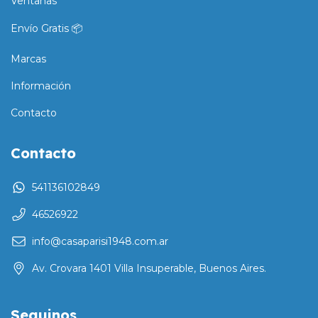
Ventanas
Envío Gratis 📦
Marcas
Información
Contacto
Contacto
541136102849
46526922
info@casaparisi1948.com.ar
Av. Crovara 1401 Villa Insuperable, Buenos Aires.
Seguinos