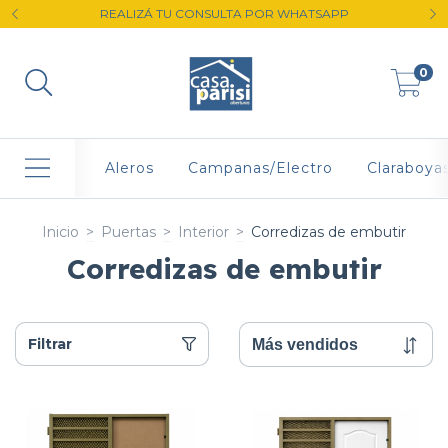
REALIZÁ TU CONSULTA POR WHATSAPP
0
Aleros
Campanas/Electro
Claraboya
Inicio
>
Puertas
>
Interior
>
Corredizas de embutir
Corredizas de embutir
Filtrar