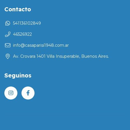
Contacto
541136102849
46526922
info@casaparisi1948.com.ar
Av. Crovara 1401 Villa Insuperable, Buenos Aires.
Seguinos